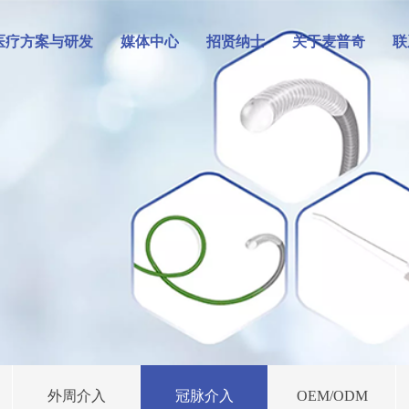
医疗方案与研发
媒体中心
招贤纳士
关于麦普奇
联
外周介入
冠脉介入
OEM/ODM