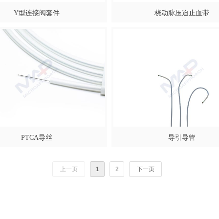
Y型连接阀套件
桡动脉压迫止血带
PTCA导丝
导引导管
上一页
1
2
下一页