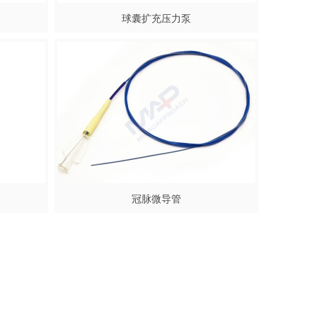
球囊扩充压力泵
冠脉微导管