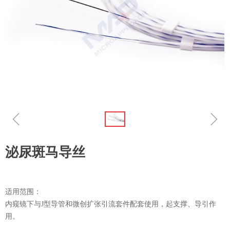
ꁆ
ꁇ
泌尿斑马导丝
适用范围：
内窥镜下与J型导管和微创扩张引流套件配套使用，起支撑、导引作
用。