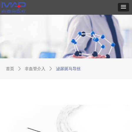
首页
ꄲ
非血管介入
ꄲ
泌尿斑马导丝